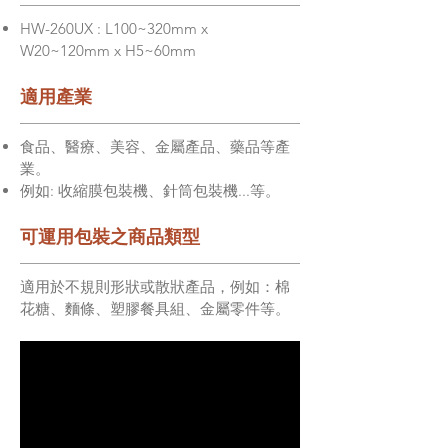
HW-260UX : L100~320mm x
W20~120mm x H5~60mm
適用產業
食品、醫療、美容、金屬產品、藥品等產
業。
例如: 收縮膜包裝機、針筒包裝機...等。
可運用包裝之商品類型
適用於不規則形狀或散狀產品，例如：棉
花糖、麵條、塑膠餐具組、金屬零件等。